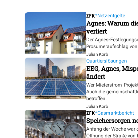
Netzentgelte
Agnes: Warum die
verliert
Der Agnes-Festlegungse
Prosumeraufschlag von bi
Julian Korb
Quartierslösungen
EEG, Agnes, Mispe
ändert
Wer Mieterstrom-Proje
Auch die gemeinschaftl
betroffen.
Julian Korb
Gasmarktbericht
Speichersorgen 
Anfang der Woche war d
Öffnung der Straße von