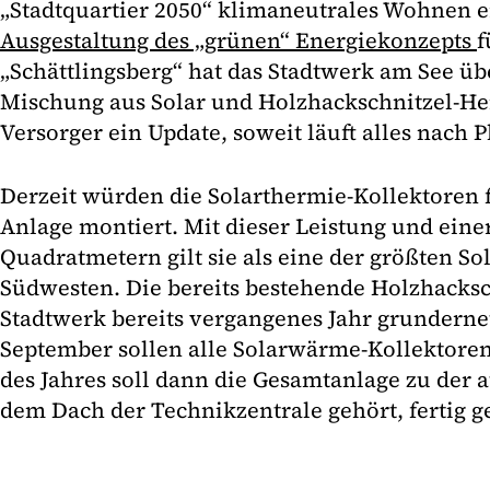
„Stadtquartier 2050“ klimaneutrales Wohnen 
Ausgestaltung des „grünen“ Energiekonzepts
f
„Schättlingsberg“ hat das Stadtwerk am See 
Mischung aus Solar und Holzhackschnitzel-He
Versorger ein Update, soweit läuft alles nach P
Derzeit würden die Solarthermie-Kollektoren f
Anlage montiert. Mit dieser Leistung und eine
Quadratmetern gilt sie als eine der größten S
Südwesten. Die bereits bestehende Holzhacksc
Stadtwerk bereits vergangenes Jahr grunderneu
September sollen alle Solarwärme-Kollektoren
des Jahres soll dann die Gesamtanlage zu der 
dem Dach der Technikzentrale gehört, fertig ge