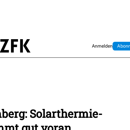
Anmelden
Abo
n
erg: Solarthermie-
mmt gut voran