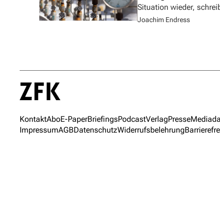
Situation wieder, schre
Joachim Endress
Kontakt
Abo
E-Paper
Briefings
Podcast
Verlag
Presse
Mediada
Impressum
AGB
Datenschutz
Widerrufsbelehrung
Barrierefre