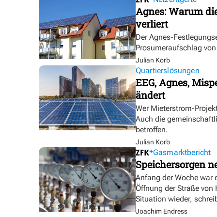
Agnes: Warum die
verliert
Der Agnes-Festlegungse
Prosumeraufschlag von bi
Julian Korb
Quartierslösungen
EEG, Agnes, Mispe
ändert
Wer Mieterstrom-Proje
Auch die gemeinschaftl
betroffen.
Julian Korb
Gasmarktbericht
Speichersorgen 
Anfang der Woche war d
Öffnung der Straße von
Situation wieder, schre
Joachim Endress