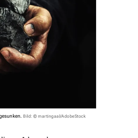
t gesunken.
Bild: © martingaal/AdobeStock