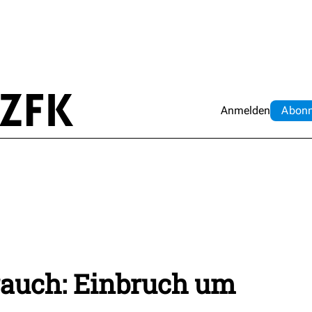
Anmelden
Abo
n
rauch: Einbruch um