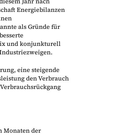
 diesem Jahr nach
chaft Energiebilanzen
nnen
annte als Gründe für
besserte
ix und konjunkturell
Industriezweigen.
erung, eine steigende
sleistung den Verbrauch
er Verbrauchsrückgang
un Monaten der