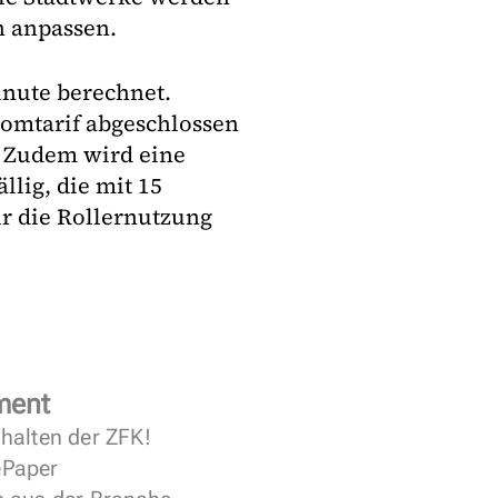
h anpassen.
inute berechnet.
romtarif abgeschlossen
. Zudem wird eine
lig, die mit 15
ür die Rollernutzung
ment
halten der ZFK!
 ePaper