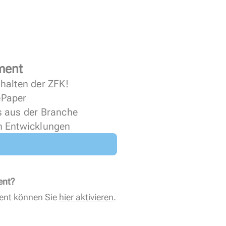
ment
halten der ZFK!
 ePaper
s aus der Branche
n Entwicklungen
ent?
ent können Sie
hier aktivieren
.