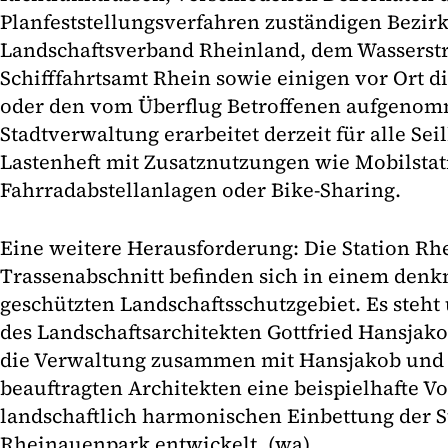
Planfeststellungsverfahren zuständigen Bezir
Landschaftsverband Rheinland, dem Wasserst
Schifffahrtsamt Rhein sowie einigen vor Ort d
oder den vom Überflug Betroffenen aufgeno
Stadtverwaltung erarbeitet derzeit für alle Se
Lastenheft mit Zusatznutzungen wie Mobilstat
Fahrradabstellanlagen oder Bike-Sharing.
Eine weitere Herausforderung: Die Station Rh
Trassenabschnitt befinden sich in einem denk
geschützten Landschaftsschutzgebiet. Es steh
des Landschaftsarchitekten Gottfried Hansjako
die Verwaltung zusammen mit Hansjakob und
beauftragten Architekten eine beispielhafte V
landschaftlich harmonischen Einbettung der S
Rheinauenpark entwickelt. (wa)