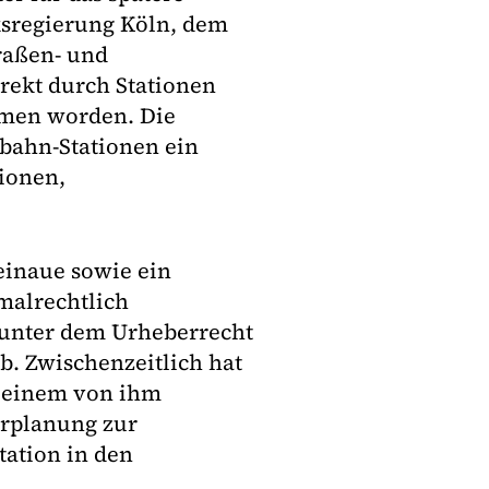
ksregierung Köln, dem
raßen- und
irekt durch Stationen
mmen worden. Die
ilbahn-Stationen ein
ionen,
einaue sowie ein
malrechtlich
t unter dem Urheberrecht
b. Zwischenzeitlich hat
 einem von ihm
orplanung zur
tation in den