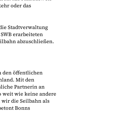
kehr oder das
die Stadtverwaltung
n SWB erarbeiteten
eilbahn abzuschließen.
n den öffentlichen
hland. Mit den
liche Partnerin an
o weit wie keine andere
ir die Seilbahn als
betont Bonns