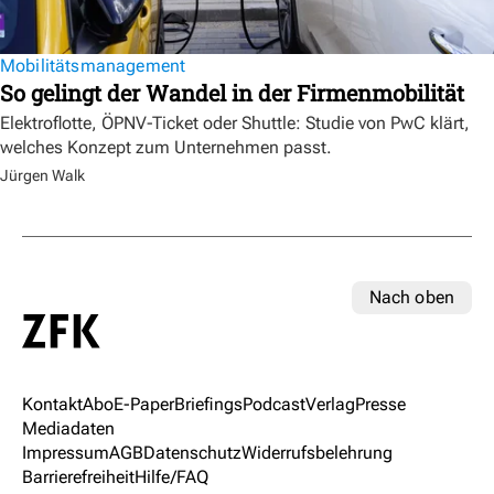
Mobilitätsmanagement
So gelingt der Wandel in der Firmenmobilität
Elektroflotte, ÖPNV-Ticket oder Shuttle: Studie von PwC klärt,
welches Konzept zum Unternehmen passt.
Jürgen Walk
Nach oben
Kontakt
Abo
E-Paper
Briefings
Podcast
Verlag
Presse
Mediadaten
Impressum
AGB
Datenschutz
Widerrufsbelehrung
Barrierefreiheit
Hilfe/FAQ