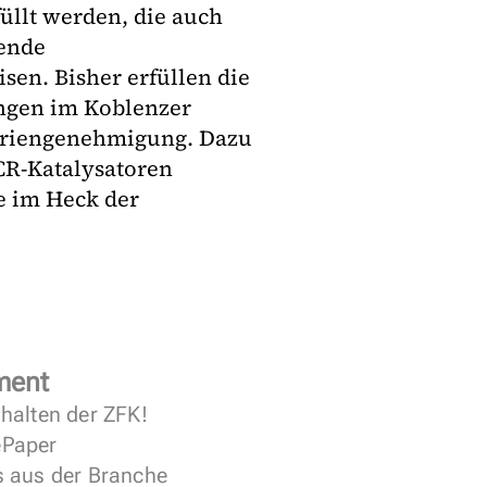
llt werden, die auch
hende
sen. Bisher erfüllen die
ungen im Koblenzer
 Seriengenehmigung. Dazu
R-Katalysatoren
e im Heck der
ment
halten der ZFK!
 ePaper
s aus der Branche