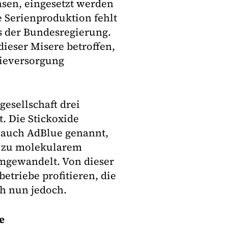
asen, eingesetzt werden
ie Serienproduktion fehlt
s der Bundesregierung.
ieser Misere betroffen,
gieversorgung
gesellschaft drei
. Die Stickoxide
, auch AdBlue genannt,
d zu molekularem
umgewandelt. Von dieser
etriebe profitieren, die
ch nun jedoch.
e