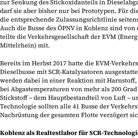
zur Senkung des Stickoxidanteils in Dieselabg
darf sie aber bisher nur bei Prototypen. Für d
die entsprechende Zulassungsrichtlinie seiten
Auch die Busse des ÖPNV in Koblenz sind von d
teilte die Verkehrsgesellschaft der EVM (Ener
Mittelrhein) mit.
Bereits im Herbst 2017 hatte die EVM-Verkehrs
Dieselbusse mit SCR-Katalysatoren ausgestattet
werden dabei in einer Reaktion mit Harnstoff
bei Abgastemperaturen von mehr als 200 Gra
Stickstoff – dem Hauptbestandteil von Luft – 
Technologie sollten alle 41 Busse der Verkehrsb
Nachrüstung der gesamten Flotte verzögert si
Koblenz als Realtestlabor für SCR-Technologi