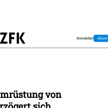
Anmelden
Abo
n
Umrüstung von
rzögert sich