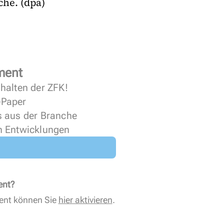
he. (dpa)
ment
halten der ZFK!
 ePaper
s aus der Branche
n Entwicklungen
ent?
ent können Sie
hier aktivieren
.