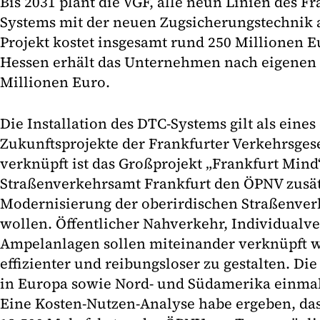
Bis 2031 plant die VGF, alle neun Linien des F
Systems mit der neuen Zugsicherungstechnik a
Projekt kostet insgesamt rund 250 Millionen 
Hessen erhält das Unternehmen nach eigenen
Millionen Euro.
Die Installation des DTC-Systems gilt als eines
Zukunftsprojekte der Frankfurter Verkehrsgese
verknüpft ist das Großprojekt „Frankfurt Mind
Straßenverkehrsamt Frankfurt den ÖPNV zusät
Modernisierung der oberirdischen Straßenver
wollen. Öffentlicher Nahverkehr, Individualv
Ampelanlagen sollen miteinander verknüpft 
effizienter und reibungsloser zu gestalten. Di
in Europa sowie Nord- und Südamerika einmal
Eine Kosten-Nutzen-Analyse habe ergeben, das