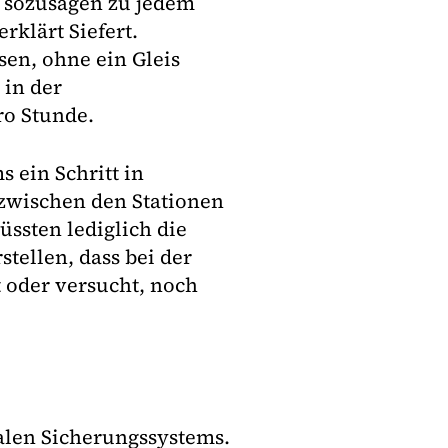
 sozusagen zu jedem
rklärt Siefert.
en, ohne ein Gleis
 in der
ro Stunde.
s ein Schritt in
zwischen den Stationen
üssten lediglich die
tellen, dass bei der
 oder versucht, noch
italen Sicherungssystems.