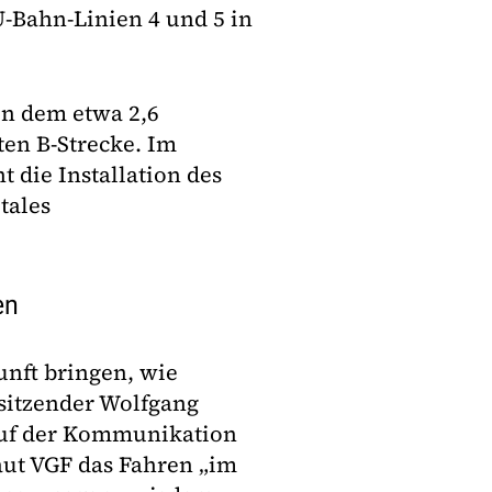
U-Bahn-Linien 4 und 5 in
in dem etwa 2,6
en B-Strecke. Im
 die Installation des
tales
en
unft bringen, wie
sitzender Wolfgang
 auf der Kommunikation
aut VGF das Fahren „im