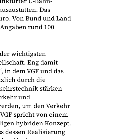
rankfurter U-Bahn-
uszustatten. Das
Euro. Von Bund und Land
 Angaben rund 100
 der wichtigsten
llschaft. Eng damit
“, in dem VGF und das
zlich durch die
kehrstechnik stärken
erkehr und
werden, um den Verkehr
e VGF spricht von einem
igen hybriden Konzept.
s dessen Realisierung