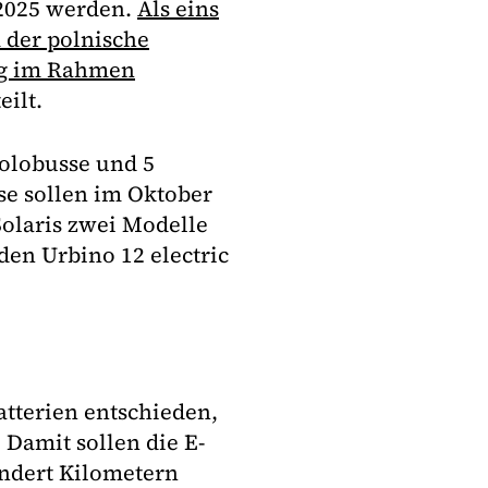
-2025 werden.
Als eins
 der polnische
rag im Rahmen
ilt.
Solobusse und 5
se sollen im Oktober
Solaris zwei Modelle
den Urbino 12 electric
tterien entschieden,
 Damit sollen die E-
undert Kilometern