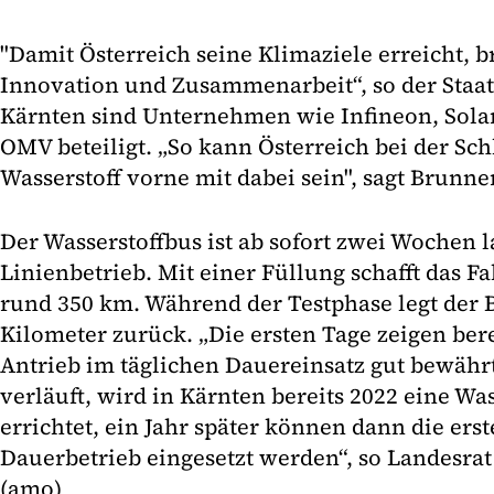
"Damit Österreich seine Klimaziele erreicht, b
Innovation und Zusammenarbeit“, so der Staat
Kärnten sind Unternehmen wie Infineon, Solar
OMV beteiligt. „So kann Österreich bei der Sc
Wasserstoff vorne mit dabei sein", sagt Brunner
Der Wasserstoffbus ist ab sofort zwei Wochen l
Linienbetrieb. Mit einer Füllung schafft das F
rund 350 km. Während der Testphase legt der B
Kilometer zurück. „Die ersten Tage zeigen berei
Antrieb im täglichen Dauereinsatz gut bewähr
verläuft, wird in Kärnten bereits 2022 eine Was
errichtet, ein Jahr später können dann die ers
Dauerbetrieb eingesetzt werden“, so Landesrat
(amo)