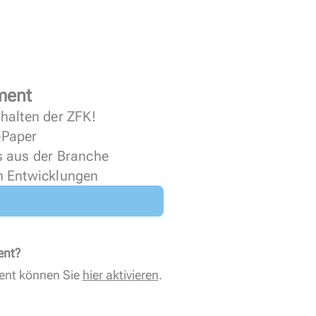
ment
halten der ZFK!
 ePaper
s aus der Branche
n Entwicklungen
ent?
ent können Sie
hier aktivieren
.