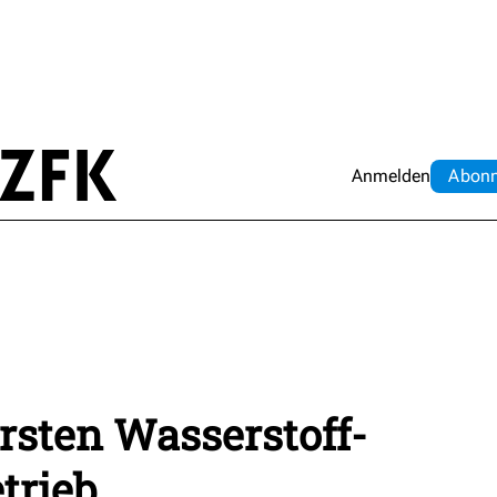
Anmelden
Abo
n
ersten Wasserstoff-
trieb