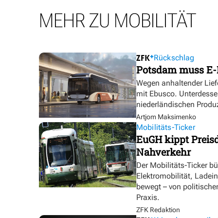
MEHR ZU MOBILITÄT
Rückschlag
Potsdam muss E-
Wegen anhaltender Lief
mit Ebusco. Unterdesse
niederländischen Produ
Artjom Maksimenko
Mobilitäts-Ticker
EuGH kippt Preisd
Nahverkehr
Der Mobilitäts-Ticker b
Elektromobilität, Ladei
bewegt – von politische
Praxis.
ZFK Redaktion