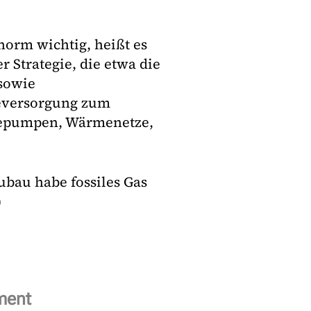
orm wichtig, heißt es
r Strategie, die etwa die
sowie
eversorgung zum
rmepumpen, Wärmenetze,
bau habe fossiles Gas
)
ment