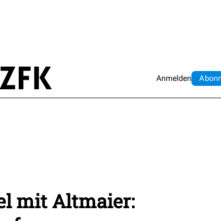
Anmelden
Abo
n
el mit Altmaier: