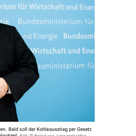
en. Bald soll der Kohleausstieg per Gesetz
Nachteil.
Bild: © Bernd von Jutrczenka/dpa