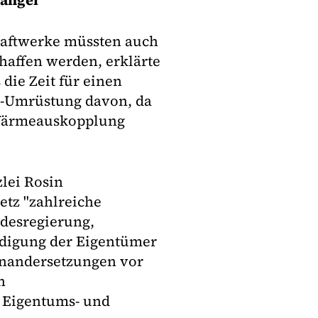
Mängel"
kraftwerke müssten auch
haffen werden, erklärte
die Zeit für einen
ks-Umrüstung davon, da
Wärmeauskopplung
lei Rosin
etz "zahlreiche
ndesregierung,
ädigung der Eigentümer
einandersetzungen vor
n
 Eigentums- und