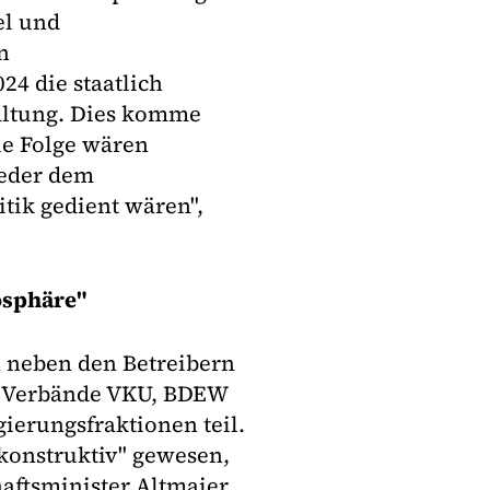
el und
n
4 die staatlich
altung. Dies komme
ie Folge wären
weder dem
itik gedient wären",
osphäre"
 neben den Betreibern
r Verbände VKU, BDEW
ierungsfraktionen teil.
konstruktiv" gewesen,
aftsminister Altmaier