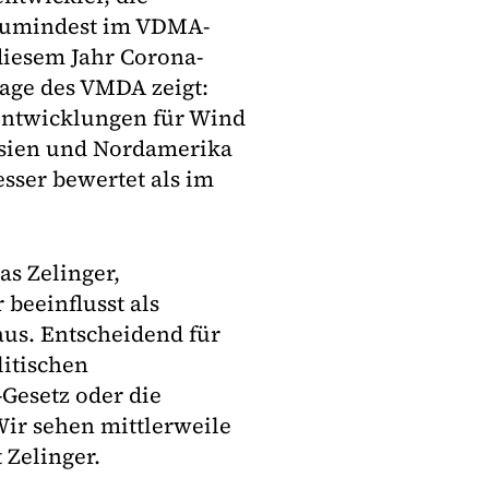
 zumindest im VDMA-
diesem Jahr Corona-
rage des VMDA zeigt:
Entwicklungen für Wind
Asien und Nordamerika
esser bewertet als im
as Zelinger,
beeinflusst als
 aus. Entscheidend für
litischen
Gesetz oder die
Wir sehen mittlerweile
 Zelinger.