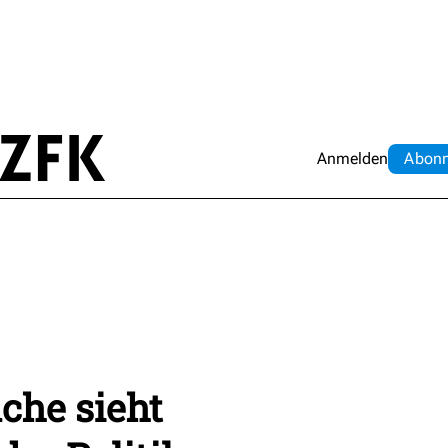
Anmelden
Abo
n
che sieht