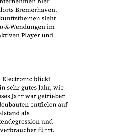
 Unternehmen hier
ndorts Bremerhaven.
ukunftsthemen sieht
-to-X-Wendungen im
ktiven Player und
Electronic blickt
in sehr gutes Jahr, wie
eses Jahr war getrieben
Neubauten entfielen auf
lstand als
stendegression und
verbraucher führt.