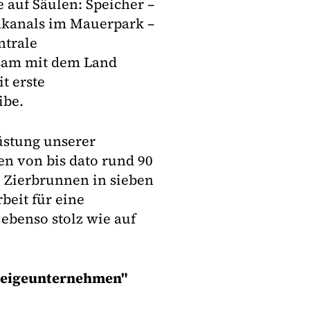
e auf Säulen: Speicher –
mkanals im Mauerpark –
ntrale
sam mit dem Land
t erste
ibe.
üstung unserer
len von bis dato rund 90
 Zierbrunnen in sieben
beit für eine
 ebenso stolz wie auf
zeigeunternehmen"