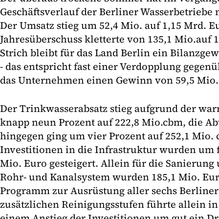
Geschäftsverlauf der Berliner Wasserbetriebe 
Der Umsatz stieg um 52,4 Mio. auf 1,15 Mrd. E
Jahresüberschuss kletterte von 135,1 Mio.auf 
Strich bleibt für das Land Berlin ein Bilanzge
- das entspricht fast einer Verdopplung gegen
das Unternehmen einen Gewinn von 59,5 Mio.
Der Trinkwasserabsatz stieg aufgrund der wa
knapp neun Prozent auf 222,8 Mio.cbm, die A
hingegen ging um vier Prozent auf 252,1 Mio.
Investitionen in die Infrastruktur wurden um fa
Mio. Euro gesteigert. Allein für die Sanierun
Rohr- und Kanalsystem wurden 185,1 Mio. Eu
Programm zur Ausrüstung aller sechs Berline
zusätzlichen Reinigungsstufen führte allein i
einem Anstieg der Investitionen um gut ein Dri