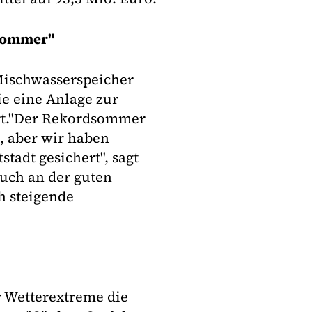
dsommer"
ischwasserspeicher
ie eine Anlage zur
rt."Der Rekordsommer
, aber wir haben
tadt gesichert", sagt
auch an der guten
h steigende
r Wetterextreme die