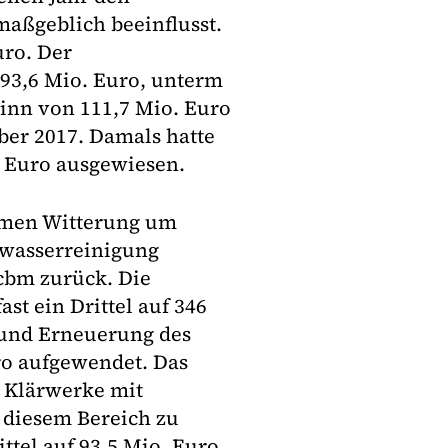
maßgeblich beeinflusst.
uro. Der
193,6 Mio. Euro, unterm
winn von 111,7 Mio. Euro
über 2017. Damals hatte
 Euro ausgewiesen.
rmen Witterung um
bwasserreinigung
 cbm zurück. Die
st ein Drittel auf 346
g und Erneuerung des
ro aufgewendet. Das
r Klärwerke mit
n diesem Bereich zu
ttel auf 93,5 Mio. Euro.