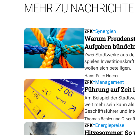
MEHR ZU NACHRICHTE
Synergien
Warum Freudensta
Aufgaben bündel
Zwei Stadtwerke aus de
spielen Investitionskra
wollen sich beteiligen.
Hans-Peter Hoeren
Management
Führung auf Zeit i
Am Beispiel der Stadtw
weit mehr sein kann als
Geschäftsführer und In
Thomas Behler und Oliver R
Energiepreise
Hitzesommer: So w