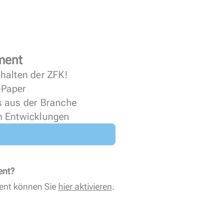
ment
halten der ZFK!
 ePaper
s aus der Branche
n Entwicklungen
ent?
ent können Sie
hier aktivieren
.