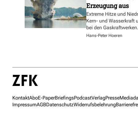
Erzeugung aus
Extreme Hitze und Nied
Kern- und Wasserkraft u
bei den Gaskraftwerken
Hans-Peter Hoeren
Kontakt
Abo
E-Paper
Briefings
Podcast
Verlag
Presse
Mediada
Impressum
AGB
Datenschutz
Widerrufsbelehrung
Barrierefre