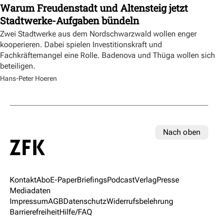
Warum Freudenstadt und Altensteig jetzt
Stadtwerke-Aufgaben bündeln
Zwei Stadtwerke aus dem Nordschwarzwald wollen enger
kooperieren. Dabei spielen Investitionskraft und
Fachkräftemangel eine Rolle. Badenova und Thüga wollen sich
beteiligen.
Hans-Peter Hoeren
Nach oben
Kontakt
Abo
E-Paper
Briefings
Podcast
Verlag
Presse
Mediadaten
Impressum
AGB
Datenschutz
Widerrufsbelehrung
Barrierefreiheit
Hilfe/FAQ