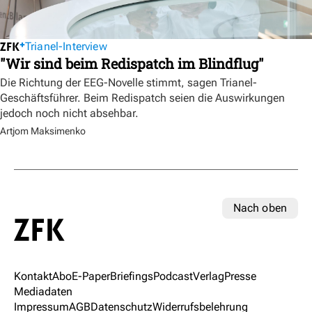
Trianel-Interview
"Wir sind beim Redispatch im Blindflug"
Die Richtung der EEG-Novelle stimmt, sagen Trianel-
Geschäftsführer. Beim Redispatch seien die Auswirkungen
jedoch noch nicht absehbar.
Artjom Maksimenko
Nach oben
Kontakt
Abo
E-Paper
Briefings
Podcast
Verlag
Presse
Mediadaten
Impressum
AGB
Datenschutz
Widerrufsbelehrung