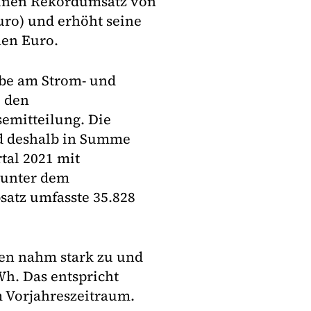
 einen Rekordumsatz von
uro) und erhöht seine
nen Euro.
abe am Strom- und
i den
semitteilung. Die
nd deshalb in Summe
tal 2021 mit
 unter dem
satz umfasste 35.828
en nahm stark zu und
Wh. Das entspricht
m Vorjahreszeitraum.