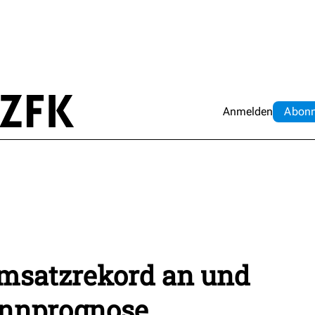
Anmelden
Abo
n
Umsatzrekord an und
innprognose