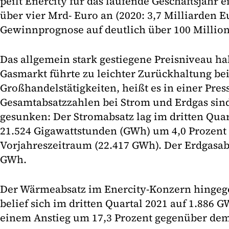
peilt Enercity für das laufende Geschäftsjahr
über vier Mrd- Euro an (2020: 3,7 Milliarden E
Gewinnprognose auf deutlich über 100 Millio
Das allgemein stark gestiegene Preisniveau h
Gasmarkt führte zu leichter Zurückhaltung be
Großhandelstätigkeiten, heißt es in einer Pres
Gesamtabsatzzahlen bei Strom und Erdgas si
gesunken: Der Stromabsatz lag im dritten Quar
21.524 Gigawattstunden (GWh) um 4,0 Prozent
Vorjahreszeitraum (22.417 GWh). Der Erdgasab
GWh.
Der Wärmeabsatz im Enercity-Konzern hingeg
belief sich im dritten Quartal 2021 auf 1.886 G
einem Anstieg um 17,3 Prozent gegenüber de