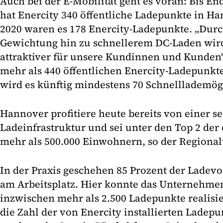
Auch bei der E-Mobilität geht es voran: Bis 
hat Enercity 340 öffentliche Ladepunkte in Han
2020 waren es 178 Enercity-Ladepunkte. „Durc
Gewichtung hin zu schnellerem DC-Laden wir
attraktiver für unsere Kundinnen und Kunden“
mehr als 440 öffentlichen Enercity-Ladepun
wird es künftig mindestens 70 Schnelllademög
Hannover profitiere heute bereits von einer s
Ladeinfrastruktur und sei unter den Top 2 der
mehr als 500.000 Einwohnern, so der Regional
In der Praxis geschehen 85 Prozent der Ladev
am Arbeitsplatz. Hier konnte das Unternehme
inzwischen mehr als 2.500 Ladepunkte realisier
die Zahl der von Enercity installierten Ladepu