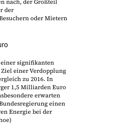
en nach, der Großteil
r der
 Besuchern oder Mietern
uro
einer signifikanten
s Ziel einer Verdopplung
rgleich zu 2016. In
ger 1,5 Milliarden Euro
Insbesondere erwarten
undesregierung einen
en Energie bei der
hoe)