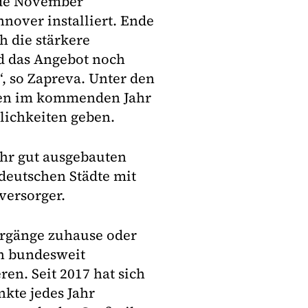
Ende November
nover installiert. Ende
h die stärkere
d das Angebot noch
, so Zapreva. Unter den
kten im kommenden Jahr
lichkeiten geben.
ehr gut ausgebauten
 deutschen Städte mit
versorger.
orgänge zuhause oder
n bundesweit
en. Seit 2017 hat sich
nkte jedes Jahr