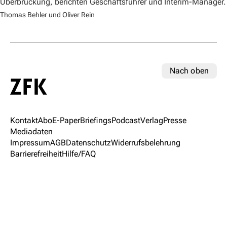
Überbrückung, berichten Geschäftsführer und Interim-Manager.
Thomas Behler und Oliver Rein
Nach oben
Kontakt
Abo
E-Paper
Briefings
Podcast
Verlag
Presse
Mediadaten
Impressum
AGB
Datenschutz
Widerrufsbelehrung
Barrierefreiheit
Hilfe/FAQ