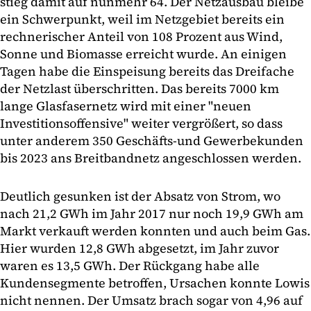
stieg damit auf nunmehr 64. Der Netzausbau bleibe
ein Schwerpunkt, weil im Netzgebiet bereits ein
rechnerischer Anteil von 108 Prozent aus Wind,
Sonne und Biomasse erreicht wurde. An einigen
Tagen habe die Einspeisung bereits das Dreifache
der Netzlast überschritten. Das bereits 7000 km
lange Glasfasernetz wird mit einer "neuen
Investitionsoffensive" weiter vergrößert, so dass
unter anderem 350 Geschäfts-und Gewerbekunden
bis 2023 ans Breitbandnetz angeschlossen werden.
Deutlich gesunken ist der Absatz von Strom, wo
nach 21,2 GWh im Jahr 2017 nur noch 19,9 GWh am
Markt verkauft werden konnten und auch beim Gas.
Hier wurden 12,8 GWh abgesetzt, im Jahr zuvor
waren es 13,5 GWh. Der Rückgang habe alle
Kundensegmente betroffen, Ursachen konnte Lowis
nicht nennen. Der Umsatz brach sogar von 4,96 auf