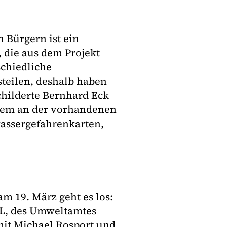
 Bürgern ist ein
die aus dem Projekt
schiedliche
steilen, deshalb haben
schilderte Bernhard Eck
erem an der vorhandenen
wassergefahrenkarten,
am 19. März geht es los:
L, des Umweltamtes
mit Michael Rosport und