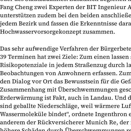
Fang Cheng zwei Experten der BIT Ingenieur A
unterstützen zudem bei den beiden anschließ
jedem Bezirk und fassen die Erkenntnisse dara
Hochwasservorsorgekonzept zusammen.
Das sehr aufwendige Verfahren der Bürgerbete
39 Terminen hat zwei Ziele: Zum einen lassen 
Risikopotenziale in jedem Straßenzug durch l
Beobachtungen von Anwohnern erfassen. Zum
den Dialog vor Ort das Bewusstsein für die Ge
Zusammenhang mit Überschwemmungen gesch
Erderwärmung ist Fakt, auch in Landau. Und d
sind geballte Niederschläge, weil wärmere Luf
Wassermoleküle bindet“, ordnete Ingenthron ei
anderem der Rückversicherer Munich Re, der
höhere Schäden durch Überschwemmungen re