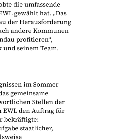
obte die umfassende
EWL gewählt hat. „Das
ndau der Herausforderung
. Auch andere Kommunen
dau profitieren“,
k und seinem Team.
eignissen im Sommer
r das gemeinsame
rtlichen Stellen der
m EWL den Auftrag für
 bekräftigte:
fgabe staatlicher,
lsweise