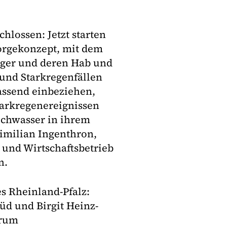
lossen: Jetzt starten
sorgekonzept, mit dem
ürger und deren Hab und
und Starkregenfällen
assend einbeziehen,
tarkregenereignissen
chwasser in ihrem
imilian Ingenthron,
 und Wirtschaftsbetrieb
n.
s Rheinland-Pfalz:
üd und Birgit Heinz-
trum