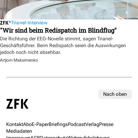
Trianel-Interview
"Wir sind beim Redispatch im Blindflug"
Die Richtung der EEG-Novelle stimmt, sagen Trianel-
Geschäftsführer. Beim Redispatch seien die Auswirkungen
jedoch noch nicht absehbar.
Artjom Maksimenko
Nach oben
Kontakt
Abo
E-Paper
Briefings
Podcast
Verlag
Presse
Mediadaten
Impressum
AGB
Datenschutz
Widerrufsbelehrung