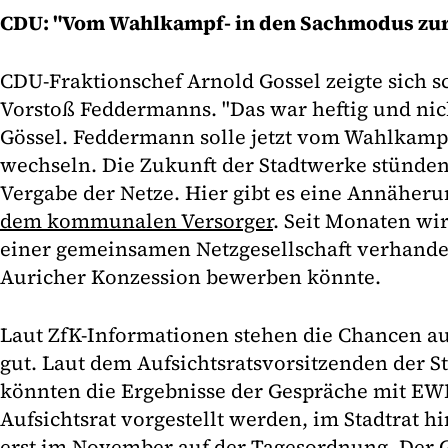
CDU: "Vom Wahlkampf- in den Sachmodus zu
CDU-Fraktionschef Arnold Gossel zeigte sich s
Vorstoß Feddermanns. "Das war heftig und nich
Gössel. Feddermann solle jetzt vom Wahlkamp
wechseln. Die Zukunft der Stadtwerke stünden
Vergabe der Netze. Hier gibt es eine Annäher
dem kommunalen Versorger
. Seit Monaten wi
einer gemeinsamen Netzgesellschaft verhandel
Auricher Konzession bewerben könnte.
Laut ZfK-Informationen stehen die Chancen 
gut. Laut dem Aufsichtsratsvorsitzenden der S
könnten die Ergebnisse der Gespräche mit E
Aufsichtsrat vorgestellt werden, im Stadtrat 
erst im November auf der Tagesordnung. Der 