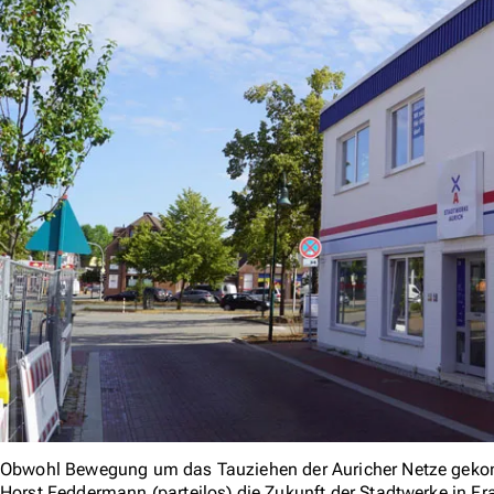
Obwohl Bewegung um das Tauziehen der Auricher Netze gekomme
Horst Feddermann (parteilos) die Zukunft der Stadtwerke in F