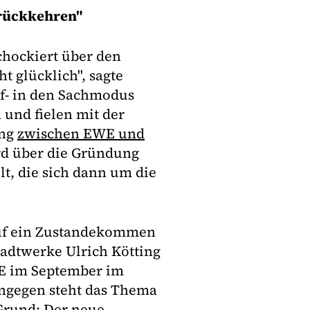
rückkehren"
chockiert über den
t glücklich", sagte
f- in den Sachmodus
 und fielen mit der
ung
zwischen EWE und
rd über die Gründung
t, die sich dann um die
auf ein Zustandekommen
tadtwerke Ulrich Kötting
WE im September im
hingegen steht das Thema
Grund: Der neue