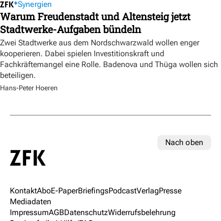
Synergien
Warum Freudenstadt und Altensteig jetzt
Stadtwerke-Aufgaben bündeln
Zwei Stadtwerke aus dem Nordschwarzwald wollen enger
kooperieren. Dabei spielen Investitionskraft und
Fachkräftemangel eine Rolle. Badenova und Thüga wollen sich
beteiligen.
Hans-Peter Hoeren
Nach oben
Kontakt
Abo
E-Paper
Briefings
Podcast
Verlag
Presse
Mediadaten
Impressum
AGB
Datenschutz
Widerrufsbelehrung