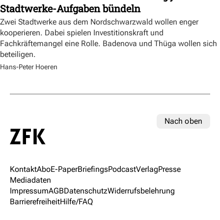
Stadtwerke-Aufgaben bündeln
Zwei Stadtwerke aus dem Nordschwarzwald wollen enger
kooperieren. Dabei spielen Investitionskraft und
Fachkräftemangel eine Rolle. Badenova und Thüga wollen sich
beteiligen.
Hans-Peter Hoeren
Nach oben
Kontakt
Abo
E-Paper
Briefings
Podcast
Verlag
Presse
Mediadaten
Impressum
AGB
Datenschutz
Widerrufsbelehrung
Barrierefreiheit
Hilfe/FAQ