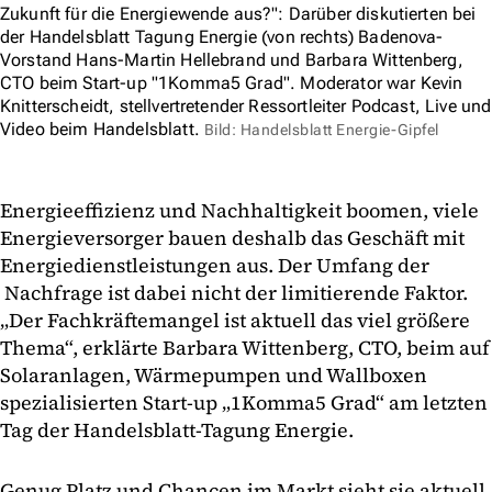
Zukunft für die Energiewende aus?": Darüber diskutierten bei
der Handelsblatt Tagung Energie (von rechts) Badenova-
Vorstand Hans-Martin Hellebrand und Barbara Wittenberg,
CTO beim Start-up "1Komma5 Grad". Moderator war Kevin
Knitterscheidt, stellvertretender Ressortleiter Podcast, Live und
Video beim Handelsblatt.
Bild: Handelsblatt Energie-Gipfel
Energieeffizienz und Nachhaltigkeit boomen, viele
Energieversorger bauen deshalb das Geschäft mit
Energiedienstleistungen aus. Der Umfang der
Nachfrage ist dabei nicht der limitierende Faktor.
„Der Fachkräftemangel ist aktuell das viel größere
Thema“, erklärte Barbara Wittenberg, CTO, beim auf
Solaranlagen, Wärmepumpen und Wallboxen
spezialisierten Start-up „1Komma5 Grad“ am letzten
Tag der Handelsblatt-Tagung Energie.
Genug Platz und Chancen im Markt sieht sie aktuell