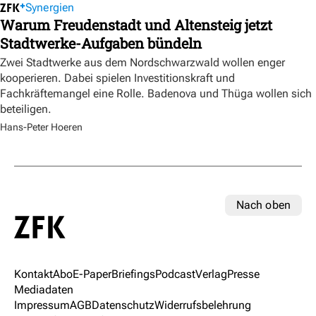
Synergien
Warum Freudenstadt und Altensteig jetzt
Stadtwerke-Aufgaben bündeln
Zwei Stadtwerke aus dem Nordschwarzwald wollen enger
kooperieren. Dabei spielen Investitionskraft und
Fachkräftemangel eine Rolle. Badenova und Thüga wollen sich
beteiligen.
Hans-Peter Hoeren
Nach oben
Kontakt
Abo
E-Paper
Briefings
Podcast
Verlag
Presse
Mediadaten
Impressum
AGB
Datenschutz
Widerrufsbelehrung