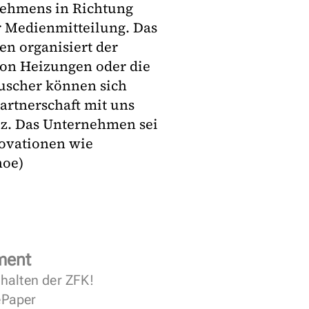
nehmens in Richtung
er Medienmitteilung. Das
en organisiert der
von Heizungen oder die
uscher können sich
artnerschaft mit uns
pez. Das Unternehmen sei
novationen wie
hoe)
ment
halten der ZFK!
 ePaper