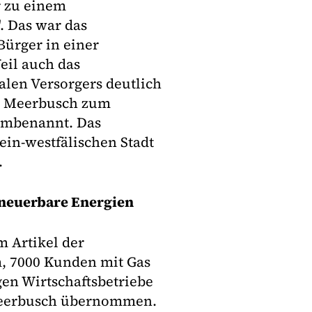
r zu einem
. Das war das
ürger in einer
eil auch das
len Versorgers deutlich
be Meerbusch zum
umbenannt. Das
in-westfälischen Stadt
.
rneuerbare Energien
m Artikel der
m, 7000 Kunden mit Gas
gen Wirtschaftsbetriebe
Meerbusch übernommen.