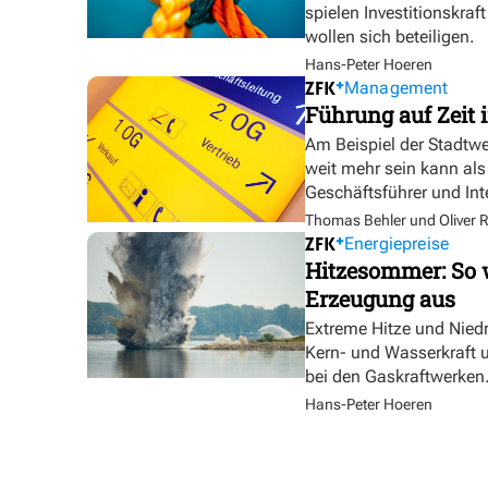
spielen Investitionskra
wollen sich beteiligen.
Hans-Peter Hoeren
Management
Führung auf Zeit i
Am Beispiel der Stadtw
weit mehr sein kann als
Geschäftsführer und In
Thomas Behler und Oliver R
Energiepreise
Hitzesommer: So w
Erzeugung aus
Extreme Hitze und Nied
Kern- und Wasserkraft u
bei den Gaskraftwerken
Hans-Peter Hoeren