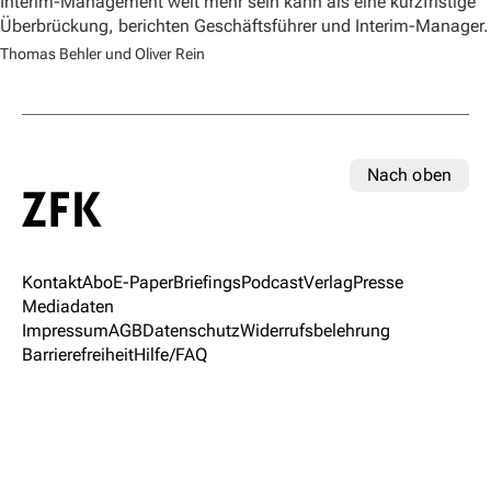
Interim-Management weit mehr sein kann als eine kurzfristige
Überbrückung, berichten Geschäftsführer und Interim-Manager.
Thomas Behler und Oliver Rein
Nach oben
Kontakt
Abo
E-Paper
Briefings
Podcast
Verlag
Presse
Mediadaten
Impressum
AGB
Datenschutz
Widerrufsbelehrung
Barrierefreiheit
Hilfe/FAQ