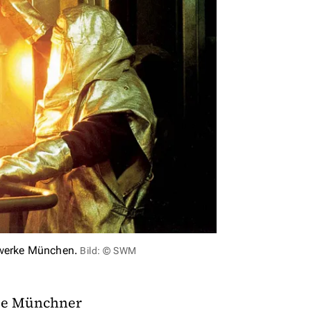
twerke München.
Bild: © SWM
die Münchner