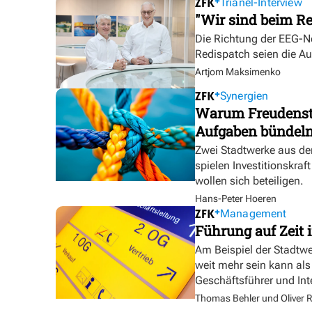
Trianel-Interview
"Wir sind beim Re
Die Richtung der EEG-No
Redispatch seien die A
Artjom Maksimenko
Synergien
Warum Freudensta
Aufgaben bündel
Zwei Stadtwerke aus de
spielen Investitionskra
wollen sich beteiligen.
Hans-Peter Hoeren
Management
Führung auf Zeit i
Am Beispiel der Stadtw
weit mehr sein kann als
Geschäftsführer und In
Thomas Behler und Oliver R