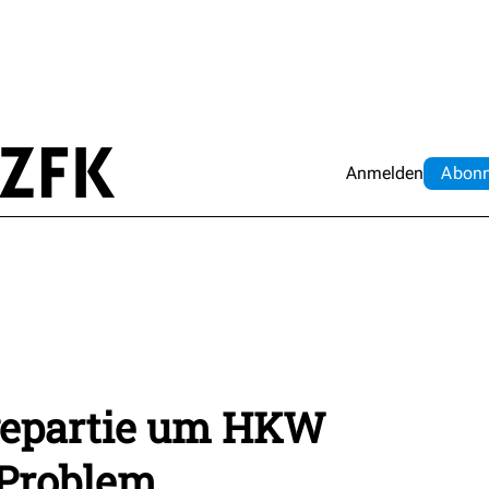
Anmelden
Abo
n
epartie um HKW
Problem