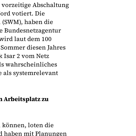
 vorzeitige Abschaltung
rd votiert. Die
n (SWM), haben die
ie Bundesnetzagentur
 wird laut dem 100
 Sommer diesen Jahres
k Isar 2 vom Netz
ls wahrscheinliches
ge als systemrelevant
n Arbeitsplatz zu
u können, loten die
nd haben mit Planungen