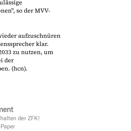
ulässige
nen", so der MVV-
 wieder aufzuschnüren
enssprecher klar.
 2033 zu nutzen, um
i der
en. (hcn).
ment
halten der ZFK!
 ePaper