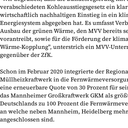
verabschiedeten Kohleausstiegsgesetz ein klar
wirtschaftlich nachhaltigen Einstieg in ein kl
Energiesystem abgegeben hat. Es umfasst Ver
Ausbau der grünen Wärme, den MVV bereits se
vorantreibt, sowie für die Förderung der klim
Wärme-Kopplung", unterstrich ein MVV-Unte
gegenüber der ZfK.
Schon im Februar 2020 integrierte der Regiona
Müllheizkraftwerk in die Fernwärmeversorgun
eine erneuerbare Quote von 30 Prozent für sei
das Mannheimer Großkraftwerk GKM als größt
Deutschlands zu 100 Prozent die Fernwärmev
an welche neben Mannheim, Heidelberg meh
angeschlossen sind.