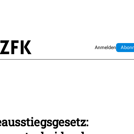
Anmelden
Abo
n
usstiegsgesetz: