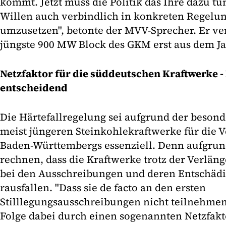
kommt. Jetzt muss die Politik das Ihre dazu tu
Willen auch verbindlich in konkreten Regel
umzusetzen", betonte der MVV-Sprecher. Er ver
jüngste 900 MW Block des GKM erst aus dem J
Netzfaktor für die süddeutschen Kraftwerke -
entscheidend
Die Härtefallregelung sei aufgrund der beson
meist jüngeren Steinkohlekraftwerke für die 
Baden-Württembergs essenziell. Denn aufgrund
rechnen, dass die Kraftwerke trotz der Verlän
bei den Ausschreibungen und deren Entschäd
rausfallen. "Dass sie de facto an den ersten
Stilllegungsausschreibungen nicht teilnehme
Folge dabei durch einen sogenannten Netzfak