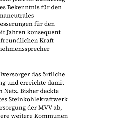
es Bekenntnis für den
imaneutrales
besserungen für den
it Jahren konsequent
afreundlichen Kraft-
rnehmenssprecher
lversorger das örtliche
g und erreichte damit
n Netz. Bisher deckte
es Steinkohlekraftwerk
ersorgung der MVV ab,
rere weitere Kommunen