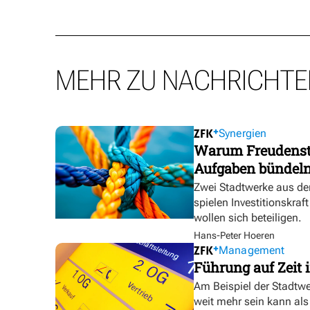
MEHR ZU NACHRICHTE
Synergien
Warum Freudensta
Aufgaben bündel
Zwei Stadtwerke aus de
spielen Investitionskra
wollen sich beteiligen.
Hans-Peter Hoeren
Management
Führung auf Zeit i
Am Beispiel der Stadtw
weit mehr sein kann als