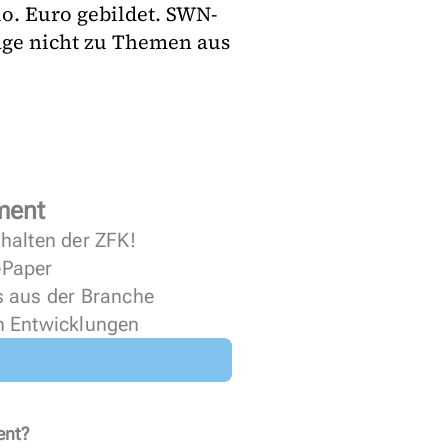
o. Euro gebildet. SWN-
rage nicht zu Themen aus
ment
halten der ZFK!
 ePaper
s aus der Branche
n Entwicklungen
ent?