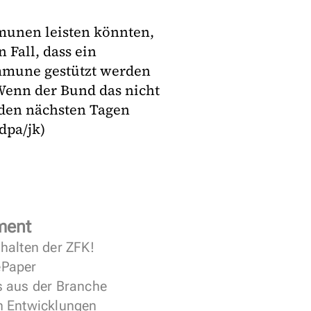
mmunen leisten könnten,
 Fall, dass ein
ommune gestützt werden
 Wenn der Bund das nicht
den nächsten Tagen
dpa/jk)
ment
halten der ZFK!
 ePaper
s aus der Branche
n Entwicklungen