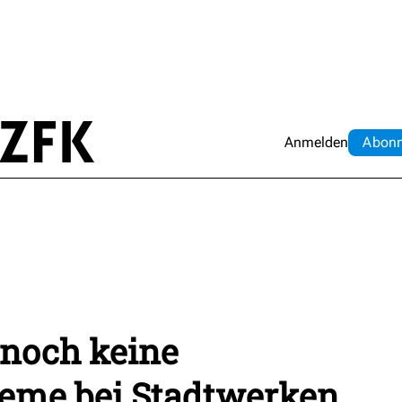
Anmelden
Abo
n
 noch keine
leme bei Stadtwerken