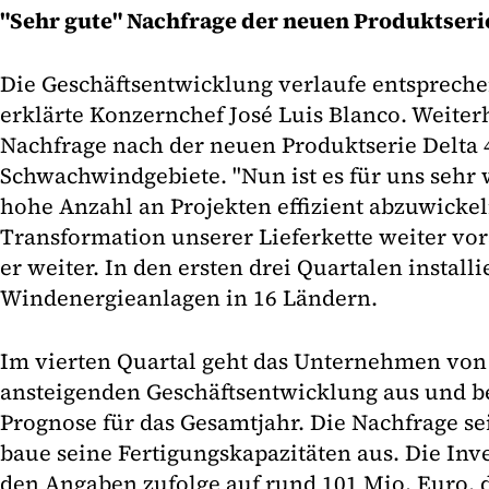
"Sehr gute" Nachfrage der neuen Produktseri
Die Geschäftsentwicklung verlaufe entsprech
erklärte Konzernchef José Luis Blanco. Weiterh
Nachfrage nach der neuen Produktserie Delta 4
Schwachwindgebiete. "Nun ist es für uns sehr 
hohe Anzahl an Projekten effizient abzuwicke
Transformation unserer Lieferkette weiter vor
er weiter. In den ersten drei Quartalen install
Windenergieanlagen in 16 Ländern.
Im vierten Quartal geht das Unternehmen von 
ansteigenden Geschäftsentwicklung aus und be
Prognose für das Gesamtjahr. Die Nachfrage s
baue seine Fertigungskapazitäten aus. Die Inve
den Angaben zufolge auf rund 101 Mio. Euro, 