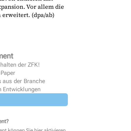
pansion. Vor allem die
 erweitert. (dpa/ab)
ment
halten der ZFK!
 ePaper
s aus der Branche
n Entwicklungen
ent?
ent können Sie
hier aktivieren
.