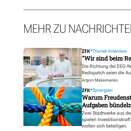
MEHR ZU NACHRICHTE
Trianel-Interview
"Wir sind beim Re
Die Richtung der EEG-No
Redispatch seien die A
Artjom Maksimenko
Synergien
Warum Freudensta
Aufgaben bündel
Zwei Stadtwerke aus de
spielen Investitionskra
wollen sich beteiligen.