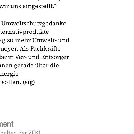
ir uns eingestellt.“
er Umweltschutzgedanke
lternativprodukte
rag zu mehr Umwelt- und
meyer. Als Fachkräfte
beim Ver- und Entsorger
ihnen gerade über die
nergie-
ollen. (sig)
ment
halten der ZFK!