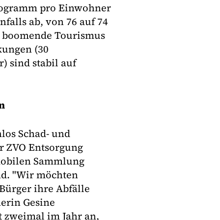
Kilogramm pro Einwohner
alls ab, von 76 auf 74
er boomende Tourismus
kungen (30
 sind stabil auf
n
nlos Schad- und
er ZVO Entsorgung
 mobilen Sammlung
and. "Wir möchten
Bürger ihre Abfälle
erin Gesine
t zweimal im Jahr an,