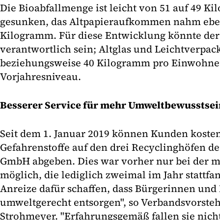
Die Bioabfallmenge ist leicht von 51 auf 49 
gesunken, das Altpapieraufkommen nahm ebenf
Kilogramm. Für diese Entwicklung könnte d
verantwortlich sein; Altglas und Leichtverpac
beziehungsweise 40 Kilogramm pro Einwohner)
Vorjahresniveau.
Besserer Service für mehr Umweltbewusstsei
Seit dem 1. Januar 2019 können Kunden koste
Gefahrenstoffe auf den drei Recyclinghöfen d
GmbH abgeben. Dies war vorher nur bei der
möglich, die lediglich zweimal im Jahr stattf
Anreize dafür schaffen, dass Bürgerinnen und 
umweltgerecht entsorgen", so Verbandsvorsteh
Strohmeyer. "Erfahrungsgemäß fallen sie nich