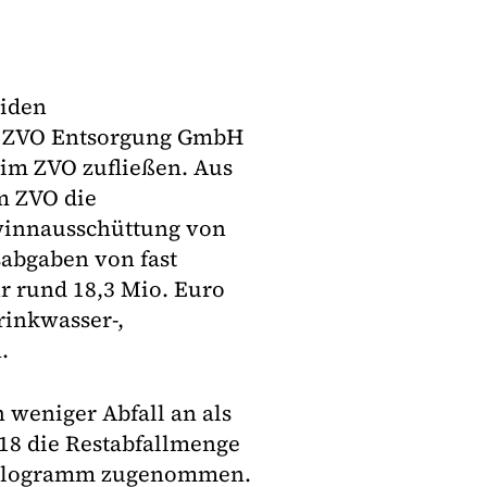
eiden
d ZVO Entsorgung GmbH
eim ZVO zufließen. Aus
m ZVO die
winnausschüttung von
abgaben von fast
r rund 18,3 Mio. Euro
rinkwasser-,
.
 weniger Abfall an als
018 die Restabfallmenge
Kilogramm zugenommen.