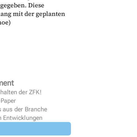
kgegeben. Diese
ng mit der geplanten
hoe)
ment
halten der ZFK!
 ePaper
s aus der Branche
n Entwicklungen