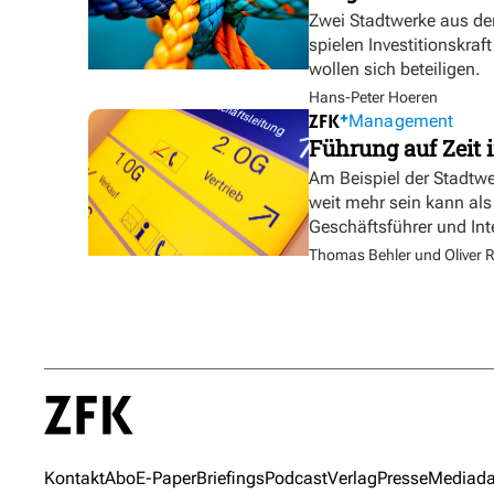
Zwei Stadtwerke aus de
spielen Investitionskra
wollen sich beteiligen.
Hans-Peter Hoeren
Management
Führung auf Zeit i
Am Beispiel der Stadtw
weit mehr sein kann als
Geschäftsführer und In
Thomas Behler und Oliver R
Kontakt
Abo
E-Paper
Briefings
Podcast
Verlag
Presse
Mediada