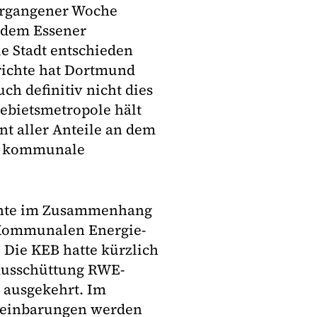
ergangener Woche
 dem Essener
ie Stadt entschieden
richte hat Dortmund
ch definitiv nicht dies
gebietsmetropole hält
nt aller Anteile an dem
te kommunale
rüchte im Zusammenhang
r Kommunalen Energie-
 Die KEB hatte kürzlich
ausschüttung RWE-
 ausgekehrt. Im
reinbarungen werden