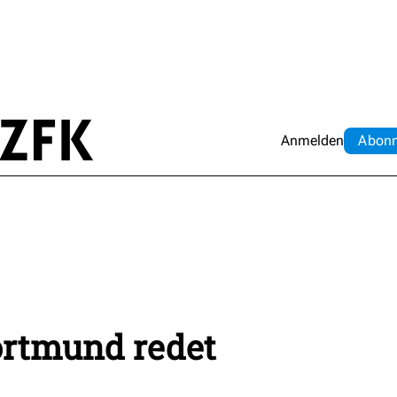
Anmelden
Abo
n
rtmund redet