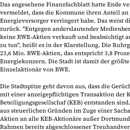
Das angesehene Finanzfachblatt hatte Ende v
vermeldet, dass die Kommune ihren Anteil an
Energieversorger verringert habe. Das weist d
zurück. "Entgegen anderslautender Medienbe
keine RWE-Aktien verkauft und beabsichtigt au
zu tun", heißt es in der Klarstellung. Die Ruhr
23,6 Mio. RWE-Aktien, das entspricht 3,8 Proze
Energiekonzern. Die Stadt ist damit der größ
Einzelaktionär von RWE.
Die Stadtspitze geht davon aus, dass die Ge
mit einer anzeigepflichtigen Transaktion de
Beteiligungsgesellschaf (KEB) entstanden sind.
aus steuerlichen Gründen im Zuge einer Sach
Aktien an alle KEB-Aktionäre außer Dortmund
Rahmen bereits abgeschlossener Treuhandve