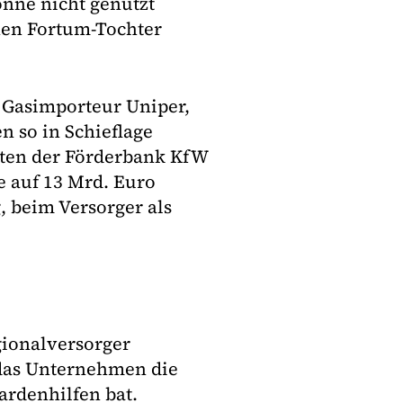
önne nicht genutzt
hen Fortum-Tochter
 Gasimporteur Uniper,
n so in Schieflage
diten der Förderbank KfW
e auf 13 Mrd. Euro
, beim Versorger als
gionalversorger
l das Unternehmen die
ardenhilfen bat.