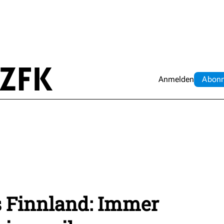
Anmelden
Abo
n
s Finnland: Immer