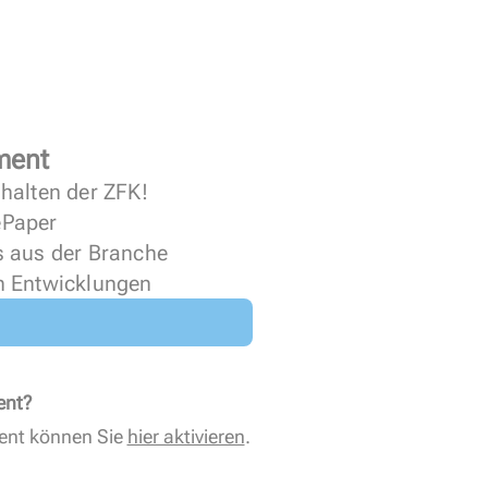
ment
halten der ZFK!
 ePaper
s aus der Branche
n Entwicklungen
ent?
ent können Sie
hier aktivieren
.