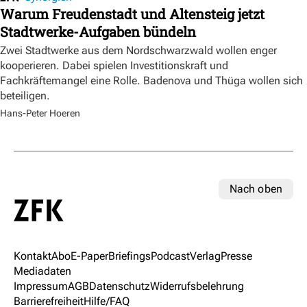
Warum Freudenstadt und Altensteig jetzt
Stadtwerke-Aufgaben bündeln
Zwei Stadtwerke aus dem Nordschwarzwald wollen enger
kooperieren. Dabei spielen Investitionskraft und
Fachkräftemangel eine Rolle. Badenova und Thüga wollen sich
beteiligen.
Hans-Peter Hoeren
Nach oben
Kontakt
Abo
E-Paper
Briefings
Podcast
Verlag
Presse
Mediadaten
Impressum
AGB
Datenschutz
Widerrufsbelehrung
Barrierefreiheit
Hilfe/FAQ