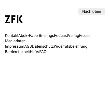
Nach oben
Kontakt
Abo
E-Paper
Briefings
Podcast
Verlag
Presse
Mediadaten
Impressum
AGB
Datenschutz
Widerrufsbelehrung
Barrierefreiheit
Hilfe/FAQ