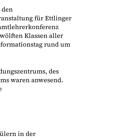
r den
nstaltung für Ettlinger
esamtlehrerkonferenz
wölften Klassen aller
Informationstag rund um
ldungszentrums, des
ums waren anwesend.
e
̈lern in der