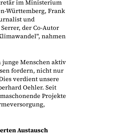
kretär im Ministerium
en-Württemberg, Frank
urnalist und
Serrer, der Co-Autor
 Klimawandel", nahmen
ch junge Menschen aktiv
sen fordern, nicht nur
 Dies verdient unsere
berhard Oehler. Seit
limaschonende Projekte
ärmeversorgung,
ierten Austausch