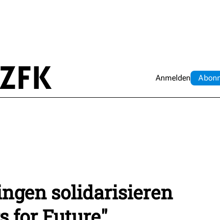
Anmelden
Abo
n
ingen solidarisieren
s for Future"