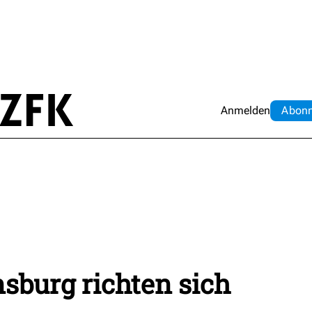
Anmelden
Abo
n
sburg richten sich