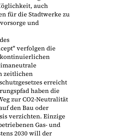
Möglichkeit, auch
en für die Stadtwerke zu
svorsorge und
 des
ept" verfolgen die
r kontinuierlichen
limaneutrale
 zeitlichen
schutzgesetzes erreicht
rungspfad haben die
 Weg zur CO2-Neutralität
 auf den Bau oder
sis verzichten. Einzige
betriebenen Gas- und
tens 2030 will der