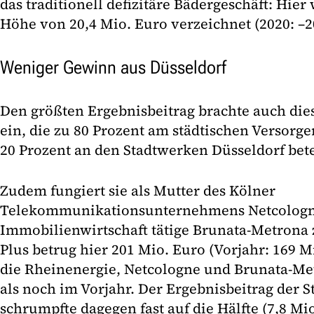
das traditionell defizitäre Bädergeschäft: Hier
Höhe von 20,4 Mio. Euro verzeichnet (2020: –2
Weniger Gewinn aus Düsseldorf
Den größten Ergebnisbeitrag brachte auch di
ein, die zu 80 Prozent am städtischen Versorg
20 Prozent an den Stadtwerken Düsseldorf betei
Zudem fungiert sie als Mutter des Kölner
Telekommunikationsunternehmens Netcologne
Immobilienwirtschaft tätige Brunata-Metrona 
Plus betrug hier 201 Mio. Euro (Vorjahr: 169 M
die Rheinenergie, Netcologne und Brunata-M
als noch im Vorjahr. Der Ergebnisbeitrag der 
schrumpfte dagegen fast auf die Hälfte (7,8 Mi