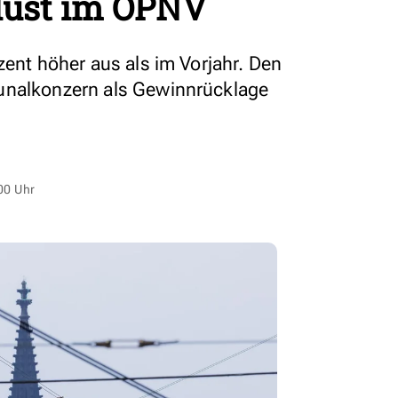
rlust im ÖPNV
zent höher aus als im Vorjahr. Den
unalkonzern als Gewinnrücklage
00 Uhr