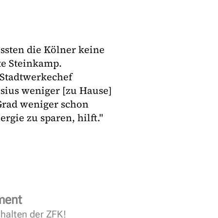
ssten die Kölner keine
te Steinkamp.
r Stadtwerkechef
lsius weniger [zu Hause]
 Grad weniger schon
rgie zu sparen, hilft."
ment
halten der ZFK!