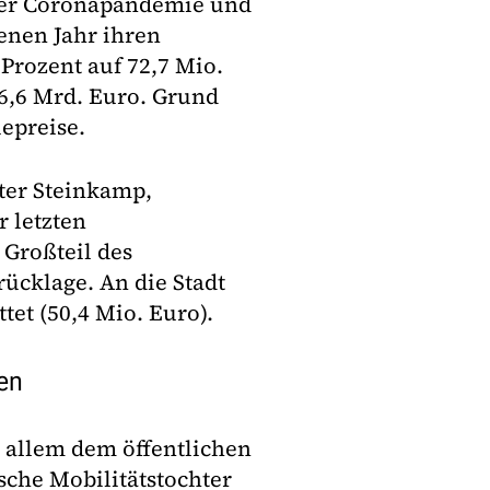
nder Coronapandemie und
enen Jahr ihren
Prozent auf 72,7 Mio.
 6,6 Mrd. Euro. Grund
epreise.
eter Steinkamp,
r letzten
 Großteil des
ücklage. An die Stadt
tet (50,4 Mio. Euro).
ten
allem dem öffentlichen
sche Mobilitätstochter