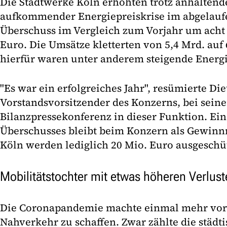
Die Stadtwerke Köln erhöhten trotz anhalte
aufkommender Energiepreiskrise im abgelauf
Überschuss im Vergleich zum Vorjahr um acht 
Euro. Die Umsätze kletterten von 5,4 Mrd. auf
hierfür waren unter anderem steigende Energi
"Es war ein erfolgreiches Jahr", resümierte Di
Vorstandsvorsitzender des Konzerns, bei seine
Bilanzpressekonferenz in dieser Funktion. Ein
Überschusses bleibt beim Konzern als Gewinnr
Köln werden lediglich 20 Mio. Euro ausgeschüt
Mobilitätstochter mit etwas höheren Verlus
Die Coronapandemie machte einmal mehr vor 
Nahverkehr zu schaffen. Zwar zählte die städti