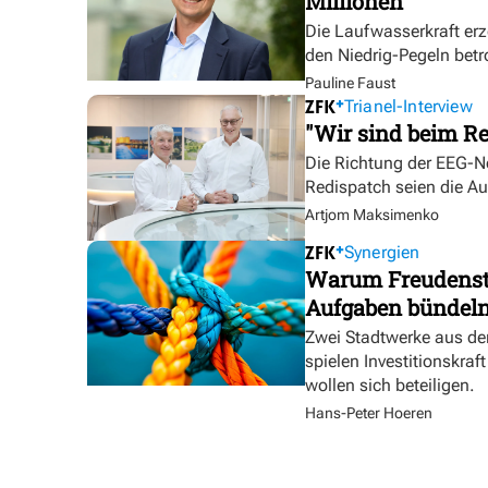
Millionen
Die Laufwasserkraft erz
den Niedrig-Pegeln betr
Pauline Faust
Trianel-Interview
"Wir sind beim Re
Die Richtung der EEG-No
Redispatch seien die A
Artjom Maksimenko
Synergien
Warum Freudensta
Aufgaben bündel
Zwei Stadtwerke aus de
spielen Investitionskra
wollen sich beteiligen.
Hans-Peter Hoeren