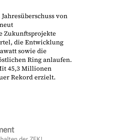
n Jahresüberschuss von
rneut
e Zukunftsprojekte
rtel, die Entwicklung
awatt sowie die
stlichen Ring anlaufen.
it 45,3 Millionen
er Rekord erzielt.
ment
halten der ZFK!