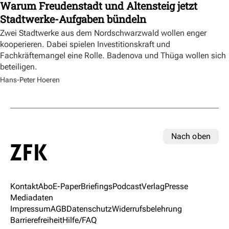
Warum Freudenstadt und Altensteig jetzt
Stadtwerke-Aufgaben bündeln
Zwei Stadtwerke aus dem Nordschwarzwald wollen enger
kooperieren. Dabei spielen Investitionskraft und
Fachkräftemangel eine Rolle. Badenova und Thüga wollen sich
beteiligen.
Hans-Peter Hoeren
Nach oben
Kontakt
Abo
E-Paper
Briefings
Podcast
Verlag
Presse
Mediadaten
Impressum
AGB
Datenschutz
Widerrufsbelehrung
Barrierefreiheit
Hilfe/FAQ