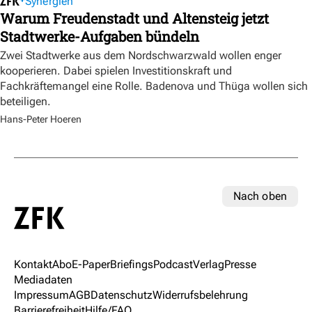
Synergien
Warum Freudenstadt und Altensteig jetzt
Stadtwerke-Aufgaben bündeln
Zwei Stadtwerke aus dem Nordschwarzwald wollen enger
kooperieren. Dabei spielen Investitionskraft und
Fachkräftemangel eine Rolle. Badenova und Thüga wollen sich
beteiligen.
Hans-Peter Hoeren
Nach oben
Kontakt
Abo
E-Paper
Briefings
Podcast
Verlag
Presse
Mediadaten
Impressum
AGB
Datenschutz
Widerrufsbelehrung
Barrierefreiheit
Hilfe/FAQ