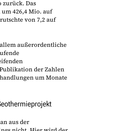
o zurück. Das
 um 426,4 Mio. auf
rutschte von 7,2 auf
 allem außerordentliche
aufende
eifenden
Publikation der Zahlen
erhandlungen um Monate
Geothermieprojekt
man aus der
ngs nicht. Hier wird der