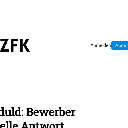
Anmelden
Abo
n
duld: Bewerber
lle Antwort