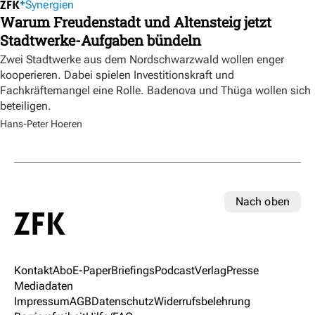
Synergien
Warum Freudenstadt und Altensteig jetzt
Stadtwerke-Aufgaben bündeln
Zwei Stadtwerke aus dem Nordschwarzwald wollen enger
kooperieren. Dabei spielen Investitionskraft und
Fachkräftemangel eine Rolle. Badenova und Thüga wollen sich
beteiligen.
Hans-Peter Hoeren
Nach oben
Kontakt
Abo
E-Paper
Briefings
Podcast
Verlag
Presse
Mediadaten
Impressum
AGB
Datenschutz
Widerrufsbelehrung