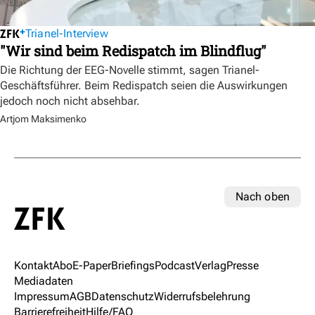
Trianel-Interview
"Wir sind beim Redispatch im Blindflug"
Die Richtung der EEG-Novelle stimmt, sagen Trianel-
Geschäftsführer. Beim Redispatch seien die Auswirkungen
jedoch noch nicht absehbar.
Artjom Maksimenko
Nach oben
Kontakt
Abo
E-Paper
Briefings
Podcast
Verlag
Presse
Mediadaten
Impressum
AGB
Datenschutz
Widerrufsbelehrung
Barrierefreiheit
Hilfe/FAQ