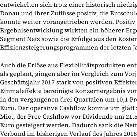
entwickelten sich trotz einer historisch nied
Donau und ihrer Zuflüsse positiv, die Entschu
konnte weiter vorangetrieben werden. Positiv 
Ergebnisentwicklung wirkten ein höherer Erg
Segment Netz sowie die Erfolge aus den Kost
Effizienzsteigerungsprogrammen der letzten J
Auch die Erlöse aus Flexibilitätsprodukten ent
als geplant, gingen aber im Vergleich zum Vorj
Geschäftsjahr 2017 stark von positiven Effekt
Einmaleffekte bereinigte Konzernergebnis vo
in den vergangenen drei Quartalen um 10,1 Pr
Euro. Der operative Cashflow konnte um glatt 
Mio., der Free Cashflow vor Dividende um 21,5
Euro gesteigert werden. Dadurch sank die Ne
Verbund im bisherigen Verlauf des Jahres 2018