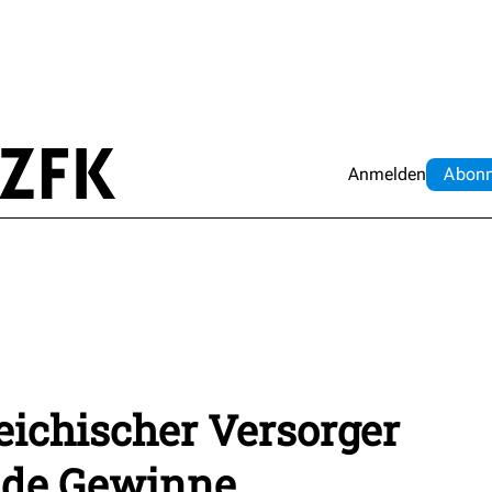
Anmelden
Abo
n
eichischer Versorger
nde Gewinne