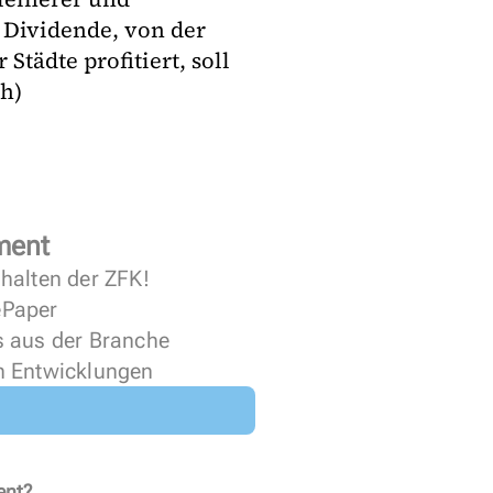
 Dividende, von der
tädte profitiert, soll
rden. (masch)
ment
halten der ZFK!
 ePaper
s aus der Branche
n Entwicklungen
ent?