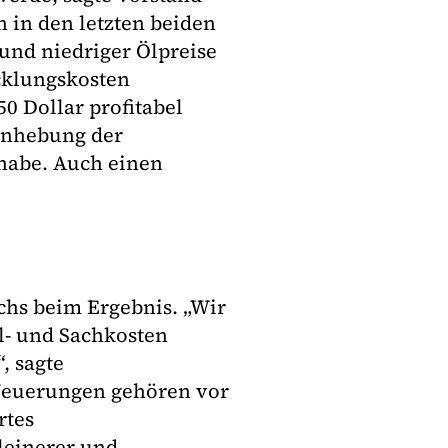
 in den letzten beiden
rund niedriger Ölpreise
cklungskosten
 Dollar profitabel
 Anhebung der
habe. Auch einen
hs beim Ergebnis. „Wir
l- und Sachkosten
, sagte
 Neuerungen gehören vor
rtes
leinerer und