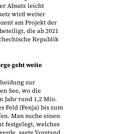
er Absatz leicht
netz wird weiter
ozent am Projekt der
teiligt, die ab 2021
schechische Republik
rge geht weite
cheidung zur
en See, wo die
 Jahr rund 1,2 Mio.
es Feld (Fenja) bis zum
ffen. Man suche einen
t festgelegt, welches
werde, sagte Vorstand